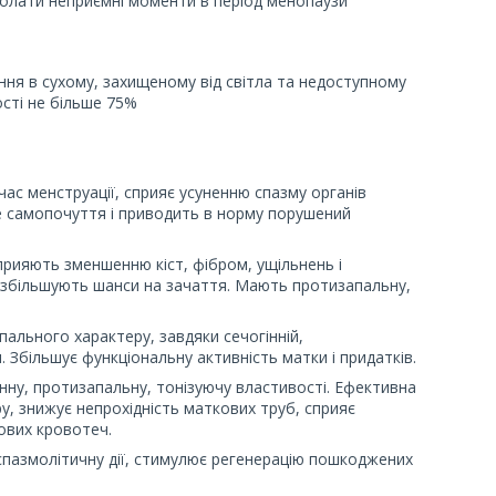
долати неприємні моменти в період менопаузи
ення в сухому, захищеному від світла та недоступному
гості не більше 75%
ас менструації, сприяє усуненню спазму органів
е самопочуття і приводить в норму порушений
рияють зменшенню кіст, фібром, ущільнень і
 збільшують шанси на зачаття. Мають протизапальну,
ального характеру, завдяки сечогінній,
. Збільшує функціональну активність матки і придатків.
нну, протизапальну, тонізуючу властивості. Ефективна
, знижує непрохідність маткових труб, сприяє
ових кровотеч.
спазмолітичну дії, стимулює регенерацію пошкоджених