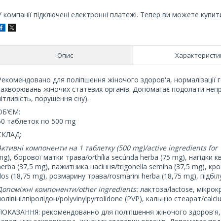
У компанії підключені електронні платежі. Тепер ви можете купит
Опис
Характеристи
Рекомендовано для поліпшення жіночого здоров'я, нормалізації
захворювань жіночих статевих органів. Допомагає подолати непр
пітливість, порушення сну).
ОБ’ЄМ:
60 таблеток по 500 mg
СКЛАД:
Активні компоненти на 1 таблетку (500 mg)/active ingredients for 1
mg), борової матки трава/orthília secúnda herba (75 mg), нагідки кв
herba (37,5 mg), пажитника насіння/trigonella semina (37,5 mg), кро
flos (18,75 mg), розмарину трава/rosmarіnі herba (18,75 mg), підбіл
Допоміжні компоненти/other ingredients:
лактоза/lactose, мікрокр
полівінілпіролідон/polyvinylpyrrolidone (PVP), кальцію стеарат/calci
ПОКАЗАННЯ: рекомендованно для поліпшення жіночого здоров'я, 