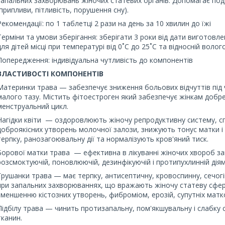
запальних захворювань жіночих статевих органів. Допомагає по
(припливи, пітливість, порушення сну).
Рекомендації: по 1 таблетці 2 рази на день за 10 хвилин до їжі
Терміни та умови зберігання: зберігати 3 роки від дати виготовл
для дітей місці при температурі від 0˚С до 25˚С та відносній воло
Попередження: індивідуальна чутливість до компонентів
ВЛАСТИВОСТІ КОМПОНЕНТІВ
Материнки трава — забезпечує зниження больових відчуттів під ч
малого тазу. Містить фітоестроген який забезпечує жінкам добр
менструальний цикл.
Нагідки квіти — оздоровлюють жіночу репродуктивну систему, сп
доброякісних утворень молочної залози, знижують тонус матки і
терпку, ранозагоювальну дії та нормалізують кров'яний тиск.
Борової матки трава — ефективна в лікуванні жіночих хвороб зап
розсмоктуючій, поновлюючій, дезинфікуючій і протипухлинній діям
Грушанки трава — має терпку, антисептичну, кровоспинну, сечогі
при запальних захворюваннях, що вражають жіночу статеву сферу
зменшенню кістозних утворень, фиброміом, ерозій, супутніх матк
Підбілу трава — чинить протизапальну, пом'якшувальну і слабку 
тканин.