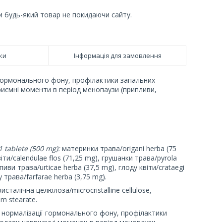
и будь-який товар не покидаючи сайту.
ки
Інформація для замовлення
 гормонального фону, профілактики запальних
иємні моменти в період менопаузи (припливи,
 tablete (500 mg):
материнки трава/origani herba (75
іти/calendulae flos (71,25 mg), грушанки трава/pyrola
пиви трава/urticae herba (37,5 mg), глоду квіти/crataegi
у трава/farfarae herba (3,75 mg).
исталічна целюлоза/microcristalline cellulose,
um stearate.
нормалізації гормонального фону, профілактики