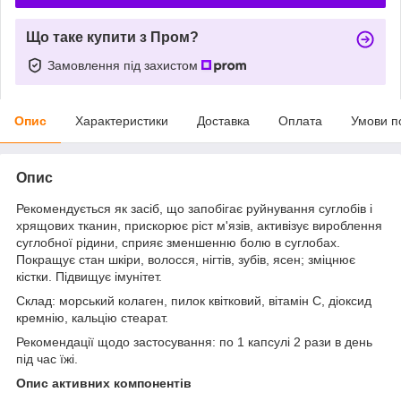
Що таке купити з Пром?
Замовлення під захистом
Опис
Характеристики
Доставка
Оплата
Умови п
Опис
Рекомендується як засіб, що запобігає руйнування суглобів і
хрящових тканин, прискорює ріст м'язів, активізує вироблення
суглобної рідини, сприяє зменшенню болю в суглобах.
Покращує стан шкіри, волосся, нігтів, зубів, ясен; зміцнює
кістки. Підвищує імунітет.
Склад: морський колаген, пилок квітковий, вітамін С, діоксид
кремнію, кальцію стеарат.
Рекомендації щодо застосування: по 1 капсулі 2 рази в день
під час їжі.
Опис активних компонентів