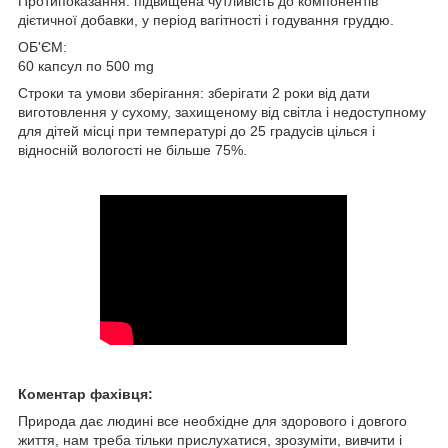
Протипоказання: підвищена чутливість до компонентів
дієтичної добавки, у період вагітності і годування груддю.
ОБ'ЄМ:
60 капсул по 500 mg
Строки та умови зберігання: зберігати 2 роки від дати
виготовлення у сухому, захищеному від світла і недоступному
для дітей місці при температурі до 25 градусів цілься і
відносній вологості не більше 75%.
Коментар фахівця:
Природа дає людині все необхідне для здорового і довгого
життя, нам треба тільки прислухатися, зрозуміти, вивчити і