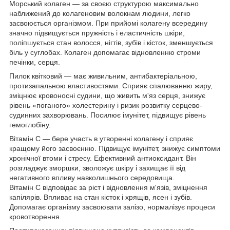
Морський колаген — за своєю структурою максимально
наближений до колагеновим волокнам людини, легко
засвоюється організмом. При прийомі колагену всередину
значно підвищується пружність і еластичність шкіри,
поліпшується стан волосся, нігтів, зубів і кісток, зменшується
біль у суглобах. Колаген допомагає відновленню строми
печінки, серця.
Пилок квітковий — має живильним, антибактеріальною,
протизапальною властивостями. Сприяє спалюванню жиру,
зміцнює кровоносні судини, що живить м'яз серця, знижує
рівень «поганого» холестерину і ризик розвитку серцево-
судинних захворювань. Посилює імунітет, підвищує рівень
гемоглобіну.
Вітамін С — бере участь в утворенні колагену і сприяє
кращому його засвоєнню. Підвищує імунітет, знижує симптоми
хронічної втоми і стресу. Ефективний антиоксидант. Він
розгладжує зморшки, зволожує шкіру і захищає її від
негативного впливу навколишнього середовища.
Вітамін С відповідає за ріст і відновлення м'язів, зміцнення
капілярів. Впливає на стан кісток і хрящів, ясен і зубів.
Допомагає організму засвоювати залізо, нормалізує процеси
кровотворення.