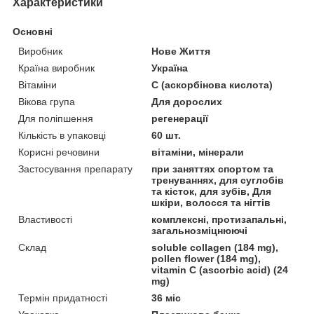
Характеристики
Основні
Виробник
Нове Життя
Країна виробник
Україна
Вітаміни
С (аскорбінова кислота)
Вікова група
Для дорослих
Для поліпшення
регенерації
Кількість в упаковці
60 шт.
Корисні речовини
вітаміни, мінерали
Застосування препарату
при заняттях спортом та
тренуваннях, для суглобів
та кісток, для зубів, Для
шкіри, волосся та нігтів
Властивості
комплексні, протизапальні,
загальнозміцнюючі
Склад
soluble collagen (184 mg),
pollen flower (184 mg),
vitamin C (ascorbic acid) (24
mg)
Термін придатності
36 міс