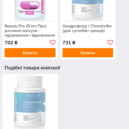
Beauty Pro (Б'юті Про)
Хондрофлор / Chondroflor
рослинні капсули -
(для суглобів і хрящів)
підтримання і відновлення
здорової краси тіла
702
731
₴
₴
Купити
Купити
Подібні товари компанії