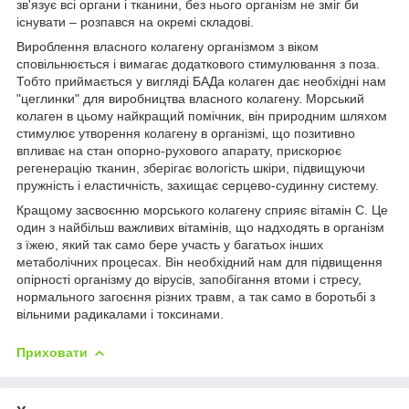
зв'язує всі органи і тканини, без нього організм не зміг би
існувати – розпався на окремі складові.
Вироблення власного колагену організмом з віком
сповільнюється і вимагає додаткового стимулювання з поза.
Тобто приймається у вигляді БАДа колаген дає необхідні нам
"цеглинки" для виробництва власного колагену. Морський
колаген в цьому найкращий помічник, він природним шляхом
стимулює утворення колагену в організмі, що позитивно
впливає на стан опорно-рухового апарату, прискорює
регенерацію тканин, зберігає вологість шкіри, підвищуючи
пружність і еластичність, захищає серцево-судинну систему.
Кращому засвоєнню морського колагену сприяє вітамін С. Це
один з найбільш важливих вітамінів, що надходять в організм
з їжею, який так само бере участь у багатьох інших
метаболічних процесах. Він необхідний нам для підвищення
опірності організму до вірусів, запобігання втоми і стресу,
нормального загоєння різних травм, а так само в боротьбі з
вільними радикалами і токсинами.
Приховати