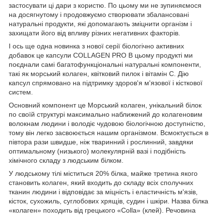
застосувати ці дари з користю. По цьому ми не зупиняємося
на досягнутому і продовжуємо створювати збалансовані
натуральні продукти, які допомагають зміцнити організм і
захищати його від впливу різних негативних факторів.
І ось ще одна новинка з нової серії біологічно активних
добавок це капсули COLLAGEN PRO В цьому продукті ми
поєднали самі багатофункціональні натуральні компоненти,
такі як морський колаген, квітковий пилок і вітамін С. Дію
капсул спрямовано на підтримку здоров'я м'язової і кісткової
систем.
Основний компонент це Морський колаген, унікальний білок
по своїй структурі максимально наближений до колагеновим
волокнам людини і володіє чудовою біологічною доступністю,
тому він легко засвоюється нашим організмом. Всмоктується в
півтора рази швидше, ніж тваринний і рослинний, завдяки
оптимальному (низького) молекулярній вазі і подібність
хімічного складу з людським білком.
У людському тілі міститься 20% білка, майже третина якого
становить колаген, який входить до складу всіх сполучних
тканин людини і відповідає за міцність і еластичність м'язів,
кісток, сухожиль, суглобових хрящів, судин і шкіри. Назва білка
«колаген» походить від грецького «Сolla» (клей). Речовина