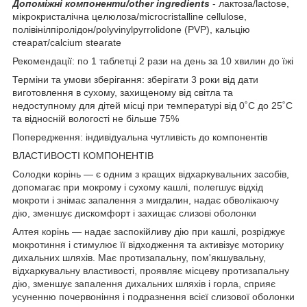
Допоміжні компоненти/other ingredients
- лактоза/lactose,
мікрокристалічна целюлоза/microcristalline cellulose,
полівінілпіролідон/polyvinylpyrrolidone (PVP), кальцію
стеарат/calcium stearate
Рекомендації: по 1 таблетці 2 рази на день за 10 хвилин до їжі
Терміни та умови зберігання: зберігати 3 роки від дати
виготовлення в сухому, захищеному від світла та
недоступному для дітей місці при температурі від 0˚С до 25˚С
та відносній вологості не більше 75%
Попередження: індивідуальна чутливість до компонентів
ВЛАСТИВОСТІ КОМПОНЕНТІВ
Солодки корінь — є одним з кращих відхаркувальних засобів,
допомагає при мокрому і сухому кашлі, полегшує відхід
мокроти і знімає запалення з мигдалин, надає обволікаючу
дію, зменшує дискомфорт і захищає слизові оболонки
Алтея корінь — надає заспокійливу дію при кашлі, розріджує
мокротиння і стимулює її відходження та активізує моторику
дихальних шляхів. Має протизапальну, пом'якшувальну,
відхаркувальну властивості, проявляє місцеву протизапальну
дію, зменшує запалення дихальних шляхів і горла, сприяє
усуненню почервоніння і подразнення всієї слизової оболонки