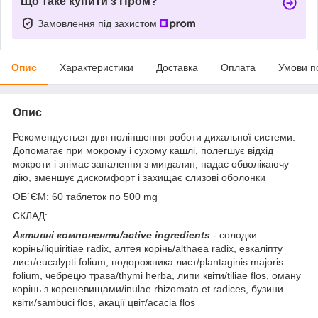
Що таке купити з Пром?
Замовлення під захистом
Опис
Характеристики
Доставка
Оплата
Умови п
Опис
Рекомендується для поліпшення роботи дихальної системи.
Допомагає при мокрому і сухому кашлі, полегшує відхід
мокроти і знімає запалення з мигдалин, надає обволікаючу
дію, зменшує дискомфорт і захищає слизові оболонки
ОБ`ЄМ: 60 таблеток по 500 mg
СКЛАД:
Активні компоненти/active ingredients
- солодки
корінь/liquiritiae radix, алтея корінь/althaea radix, евкаліпту
лист/eucalypti folium, подорожника лист/plantaginis majoris
folium, чебрецю трава/thymi herba, липи квіти/tiliae flos, оману
корінь з кореневищами/inulae rhizomata et radices, бузини
квіти/sambuci flos, акації цвіт/acacia flos