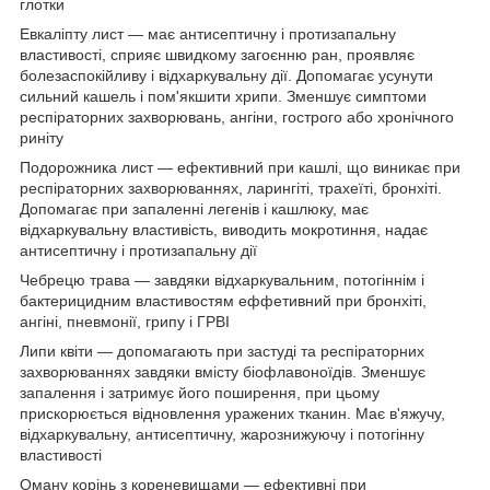
глотки
Евкаліпту лист — має антисептичну і протизапальну
властивості, сприяє швидкому загоєнню ран, проявляє
болезаспокійливу і відхаркувальну дії. Допомагає усунути
сильний кашель і пом'якшити хрипи. Зменшує симптоми
респіраторних захворювань, ангіни, гострого або хронічного
риніту
Подорожника лист — ефективний при кашлі, що виникає при
респіраторних захворюваннях, ларингіті, трахеїті, бронхіті.
Допомагає при запаленні легенів і кашлюку, має
відхаркувальну властивість, виводить мокротиння, надає
антисептичну і протизапальну дії
Чебрецю трава — завдяки відхаркувальним, потогіннім і
бактерицидним властивостям еффетивний при бронхіті,
ангіні, пневмонії, грипу і ГРВІ
Липи квіти — допомагають при застуді та респіраторних
захворюваннях завдяки вмісту біофлавоноїдів. Зменшує
запалення і затримує його поширення, при цьому
прискорюється відновлення уражених тканин. Має в'яжучу,
відхаркувальну, антисептичну, жарознижуючу і потогінну
властивості
Оману корінь з кореневищами — ефективні при