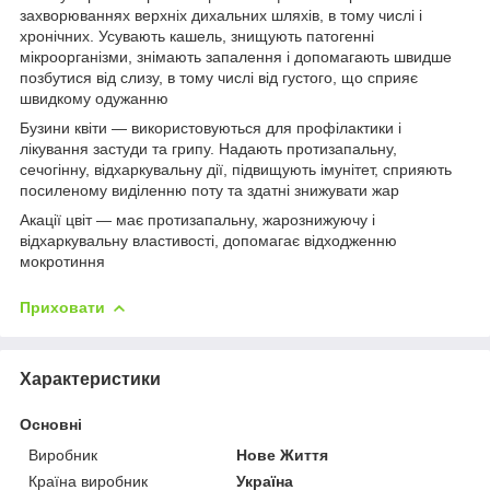
захворюваннях верхніх дихальних шляхів, в тому числі і
хронічних. Усувають кашель, знищують патогенні
мікроорганізми, знімають запалення і допомагають швидше
позбутися від слизу, в тому числі від густого, що сприяє
швидкому одужанню
Бузини квіти — використовуються для профілактики і
лікування застуди та грипу. Надають протизапальну,
сечогінну, відхаркувальну дії, підвищують імунітет, сприяють
посиленому виділенню поту та здатні знижувати жар
Акації цвіт — має протизапальну, жарознижуючу і
відхаркувальну властивості, допомагає відходженню
мокротиння
Приховати
Характеристики
Основні
Виробник
Нове Життя
Країна виробник
Україна