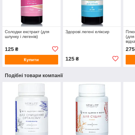
Солодки екстракт (для
Здорові легені еліксир
Плющ
шлунку і легенів)
(для
відх
125
275
₴
125
₴
Купити
Подібні товари компанії