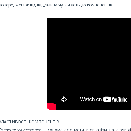
Попередження: індивідуальна чутливість до компонентів
ВЛАСТИВОСТІ КОМПОНЕНТІВ
Толокнянки екстракт
— допомагає очистити організм, надаючи діу