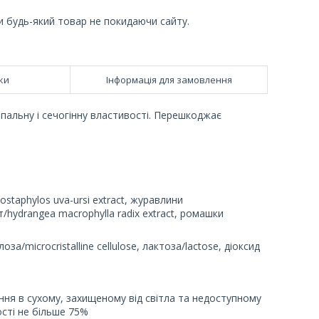
и будь-який товар не покидаючи сайту.
ки
Інформація для замовлення
апальну і сечогінну властивості. Перешкоджає
staphylos uva-ursi extract, журавлини
/hydrangea macrophylla radix extract, ромашки
за/microcristalline cellulose, лактоза/lactose, діоксид
ення в сухому, захищеному від світла та недоступному
гості не більше 75%