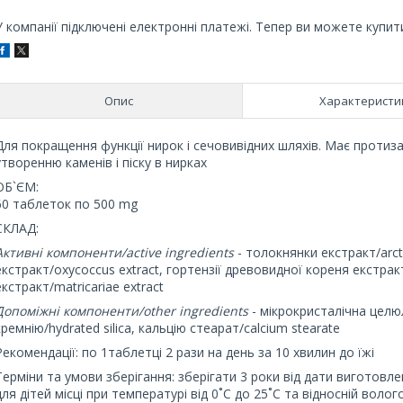
У компанії підключені електронні платежі. Тепер ви можете купит
Опис
Характеристи
Для покращення функції нирок і сечовивідних шляхів. Має протиз
утворенню каменів і піску в нирках
ОБ`ЄМ:
60 таблеток по 500 mg
СКЛАД:
Активні компоненти/active ingredients
- толокнянки екстракт/arcto
екстракт/oxycoccus extract, гортензії древовидної кореня екстракт
екстракт/matricariae extract
Допоміжні компоненти/other ingredients
- мікрокристалічна целюло
кремнію/hydrated silica, кальцію стеарат/calcium stearate
Рекомендації: по 1таблетці 2 рази на день за 10 хвилин до їжі
Терміни та умови зберігання: зберігати 3 роки від дати виготовл
для дітей місці при температурі від 0˚С до 25˚С та відносній воло