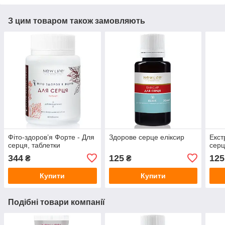
З цим товаром також замовляють
Фіто-здоров’я Форте - Для
Здорове серце еліксир
Екст
серця, таблетки
серц
344
125
125
₴
₴
Купити
Купити
Подібні товари компанії