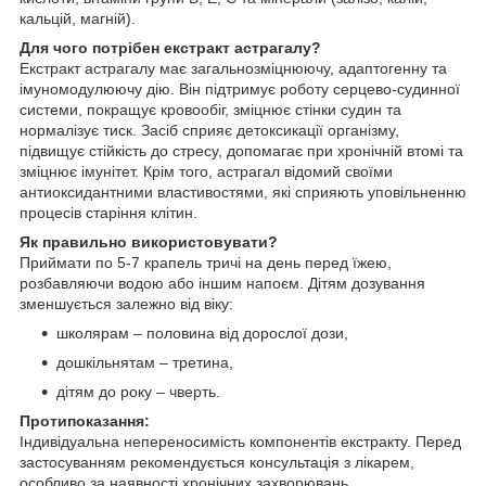
кальцій, магній).
Для чого потрібен екстракт астрагалу?
Екстракт астрагалу має загальнозміцнюючу, адаптогенну та
імуномодулюючу дію. Він підтримує роботу серцево-судинної
системи, покращує кровообіг, зміцнює стінки судин та
нормалізує тиск. Засіб сприяє детоксикації організму,
підвищує стійкість до стресу, допомагає при хронічній втомі та
зміцнює імунітет. Крім того, астрагал відомий своїми
антиоксидантними властивостями, які сприяють уповільненню
процесів старіння клітин.
Як правильно використовувати?
Приймати по 5-7 крапель тричі на день перед їжею,
розбавляючи водою або іншим напоєм. Дітям дозування
зменшується залежно від віку:
школярам – половина від дорослої дози,
дошкільнятам – третина,
дітям до року – чверть.
Протипоказання:
Індивідуальна непереносимість компонентів екстракту. Перед
застосуванням рекомендується консультація з лікарем,
особливо за наявності хронічних захворювань.