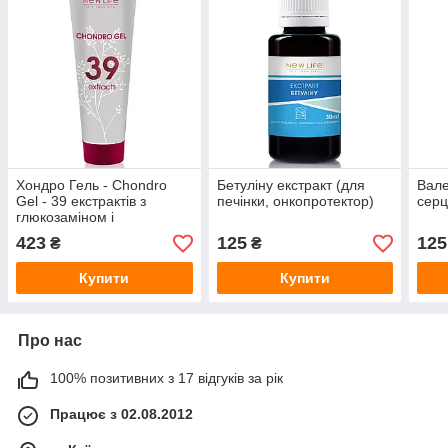
Хондро Гель - Chondro
Бетуліну екстракт (для
Вале
Gel - 39 екстрактів з
печінки, онкопротектор)
серц
глюкозаміном і
хондроїтином
423
125
125
₴
₴
Купити
Купити
Про нас
100% позитивних з 17 відгуків за рік
Працює з 02.08.2012