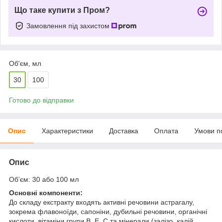
Що таке купити з Пром?
Замовлення під захистом
Об'єм, мл
30
100
Готово до відправки
Опис
Характеристики
Доставка
Оплата
Умови п
Опис
Об’єм: 30 або 100 мл
Основні компоненти:
До складу екстракту входять активні речовини астрагалу,
зокрема флавоноїди, сапоніни, дубильні речовини, органічні
кислоти, вітаміни групи В, Е, С та мінерали (залізо, калій,