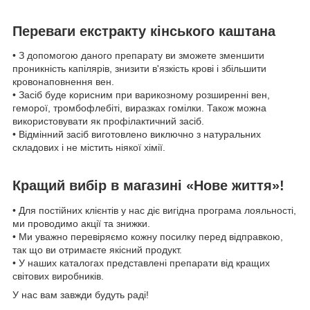
Переваги екстракту кінського каштана
• З допомогою даного препарату ви зможете зменшити
проникність капілярів, знизити в'язкість крові і збільшити
кровонаповнення вен.
• Засіб буде корисним при варикозному розширенні вен,
геморої, тромбофлебіті, виразках гомілки. Також можна
використовувати як профілактичний засіб.
• Відмінний засіб виготовлено виключно з натуральних
складових і не містить ніякої хімії.
Кращий вибір в магазині «Нове життя»!
• Для постійних клієнтів у нас діє вигідна програма лояльності,
ми проводимо акції та знижки.
• Ми уважно перевіряємо кожну посилку перед відправкою,
так що ви отримаєте якісний продукт.
• У наших каталогах представлені препарати від кращих
світових виробників.
У нас вам завжди будуть раді!