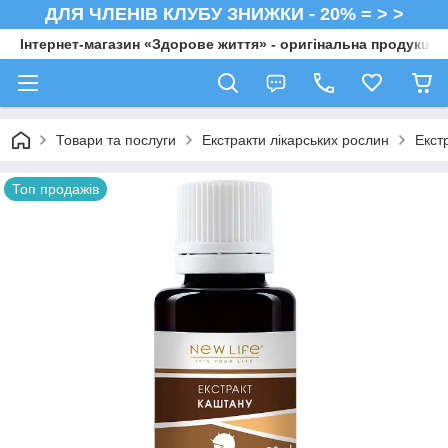
ДЛЯ ЧЛЕНІВ КЛУБУ ЗНИЖКИ - 20% = > >
Інтернет-магазин «Здорове життя» - оригінальна продукція 
Товари та послуги
Екстракти лікарських рослин
Екст
Топ продажів