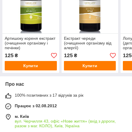
Артишоку кореня екстракт
Екстракт череди
Лопу
(очищення організму і
(очищення організму від
(дет
печінки)
алергії)
орга
125
125
125
₴
₴
Купити
Купити
Про нас
100% позитивних з 17 відгуків за рік
Працює з 02.08.2012
м. Київ
вул. Черчилля 43, офіс «Нове життя» (вхід з дороги,
разом з маг. КОЛО), Київ, Україна