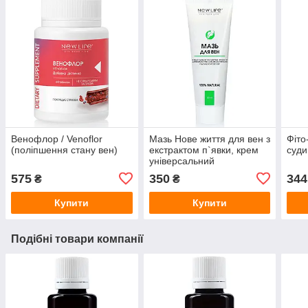
Венофлор / Venoflor
Мазь Нове життя для вен з
Фіто
(поліпшення стану вен)
екстрактом п`явки, крем
суди
універсальний
575
350
344
₴
₴
Купити
Купити
Подібні товари компанії