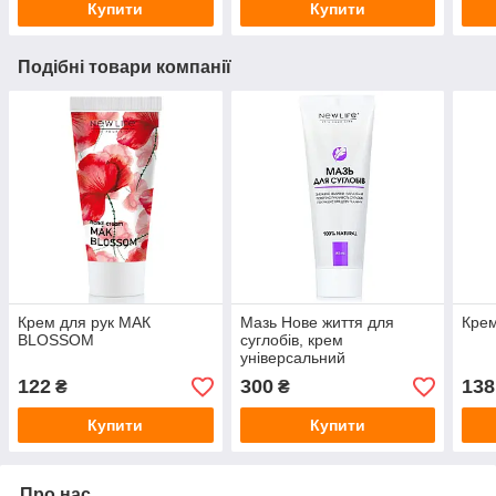
Купити
Купити
Подібні товари компанії
Крем для рук МАК
Мазь Нове життя для
Кре
BLOSSOM
суглобів, крем
універсальний
122
300
138
₴
₴
Купити
Купити
Про нас