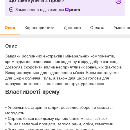
Що таке купити з Пром?
Замовлення під захистом
Опис
Характеристики
Доставка
Оплата
Умови п
Опис
Завдяки рослинних екстрактів і мінеральних компонентів,
крем відмінно відновлює пошкоджену шкіру, добре загоює,
дозволяє скоротити вплив несприятливих зовнішніх факторів.
Використовується для відновлення м'язів. Крем застосуємо
для шкіри обличчя і тіла, а також для шкіри голови для
харчування коренів і поліпшення структури волосся.
Властивості крему
• Уповільнює старіння шкіри, дозволяє зберегти свіжість і
молодість.
• Сприяє більш швидкому відновленню м'язів і зв'язок.
• Знімає запальні процеси, загоює рани, опіки, гематоми.
• Згладжує розтяжки на животі, стегнах, грудях.