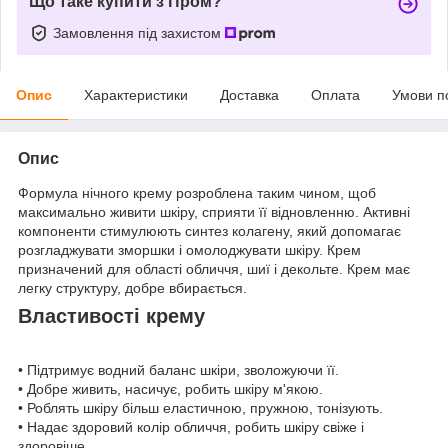
Що таке купити з Пром?
Замовлення під захистом
Опис
Характеристики
Доставка
Оплата
Умови п
Опис
Формула нічного крему розроблена таким чином, щоб
максимально живити шкіру, сприяти її відновленню. Активні
компоненти стимулюють синтез колагену, який допомагає
розгладжувати зморшки і омолоджувати шкіру. Крем
призначений для області обличчя, шиї і декольте. Крем має
легку структуру, добре вбирається.
Властивості крему
• Підтримує водний баланс шкіри, зволожуючи її.
• Добре живить, насичує, робить шкіру м'якою.
• Роблять шкіру більш еластичною, пружною, тонізують.
• Надає здоровий колір обличчя, робить шкіру свіже і
здоровіше.