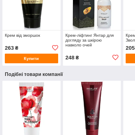
Крем від зморшок
Крем-ліфтинг Янтар для
Кре
догляду за шкірою
Зво
навколо очей
263
205
₴
248
₴
Купити
Подібні товари компанії