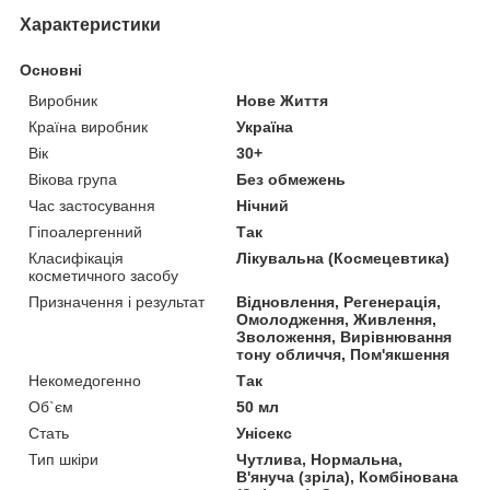
Характеристики
Основні
Виробник
Нове Життя
Країна виробник
Україна
Вік
30+
Вікова група
Без обмежень
Час застосування
Нічний
Гіпоалергенний
Так
Класифікація
Лікувальна (Космецевтика)
косметичного засобу
Призначення і результат
Відновлення, Регенерація,
Омолодження, Живлення,
Зволоження, Вирівнювання
тону обличчя, Пом'якшення
Некомедогенно
Так
Об`єм
50 мл
Стать
Унісекс
Тип шкіри
Чутлива, Нормальна,
В'януча (зріла), Комбінована