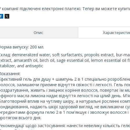
У компанії підключені електронні платежі. Тепер ви можете купит
Опис
Характеристи
Форма випуску: 200 мл.
Склад: demineralized water, soft surfactants, propolis extract, bur-mar
extract, amaranth oil, birch oil, sage essential oil, lemon essential oil
tabilizer, and antiseptic
Показання:
Ефективний гель для душу + шампунь 2 в 1 спеціально розроблени
волосся, залишаючи приємне відчуття свіжості і легкості. Гель п
роздратування, живить і зміцнює коріння волосся, повертає їм міц
ефірного масла лимона надає відчуття легкості на цілий день. М'я
благотворний вплив на чутливу шкіру, а натуральні рослинні ко
кондиціювання, надають шкірі здоровий вигляд, не викликаючи су
інгредієнтами формула гелю 2 в 1 пом'якшує і зволожує волосся і 
протягом всього дня.
Рекомендації щодо застосування: нанести невелику кількість гелю 