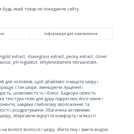
и будь-який товар не покидаючи сайту.
ки
Інформація для замовлення
igold extract, shavegrass extract, peony extract, clover
 flavour, pH regulator, ethylenediamine tetraacetate,
й для чоловіків, щоб дбайливо очищати шкіру і
окращує стан шкіри, зменшуючи лущення і
ність, шовковистість і блиск. Бадьора свіжість
ка текстура гелю для душу підкреслює його ніжне і
мпоненти, завдяки глибокому зволоженню та
хості і роздратування. Збагачена активними
шкіру, зберігаючи відчуття комфорту і м'якості
на вологе волосся і шкіру, збити піну і змити водою.