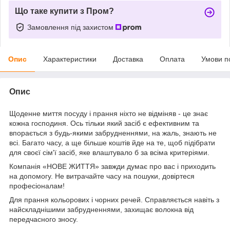
Що таке купити з Пром?
Замовлення під захистом
Опис
Характеристики
Доставка
Оплата
Умови п
Опис
Щоденне миття посуду і прання ніхто не відміняв - це знає
кожна господиня. Ось тільки який засіб є ефективним та
впорається з будь-якими забрудненнями, на жаль, знають не
всі. Багато часу, а ще більше коштів йде на те, щоб підібрати
для своєї сім'ї засіб, яке влаштувало б за всіма критеріями.
Компанія «НОВЕ ЖИТТЯ» завжди думає про вас і приходить
на допомогу. Не витрачайте часу на пошуки, довіртеся
професіоналам!
Для прання кольорових і чорних речей. Справляється навіть з
найскладнішими забрудненнями, захищає волокна від
передчасного зносу.