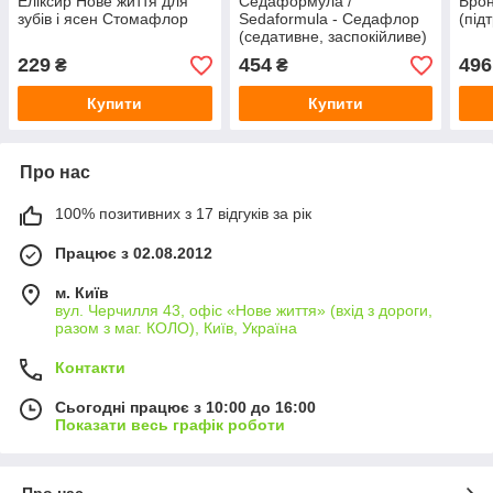
Еліксир Нове життя для
Седаформула /
Брон
зубів і ясен Стомафлор
Sedaformula - Седафлор
(під
(седативне, заспокійливе)
229
454
496
₴
₴
Купити
Купити
Про нас
100% позитивних з 17 відгуків за рік
Працює з 02.08.2012
м. Київ
вул. Черчилля 43, офіс «Нове життя» (вхід з дороги,
разом з маг. КОЛО), Київ, Україна
Контакти
Сьогодні працює з 10:00 до 16:00
Показати весь графік роботи