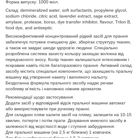
Форма випуску: 1000 мол.
Склад: demineralized water, soft surfactants, propylene glycol,
sodium chloride, citric acid, lavender extract, sage extract,
amylase, protease, borax, dye transfer inhibitor, flavour, Trilon B,
food dye, and antiseptic.
Високоефективний концентрований рідкий засіб для прання
забезпечує потужне очищаючу дію, зберігає структуру тканин,
а також не завдає шкоди здоров'ю людини. Спеціально
розроблена система захисту кольору захищає волокна від
передчасного зносу. Колір тканин залишається інтенсивним і
яскравим навіть після багаторазового прання. Активний склад
засобу містить спеціальні компоненти, що захищають пральну
машину від утворення накипу і вапняного нальоту.
Бездоганна формула прального засобу надає речам
особливу м'якість і наповнює ніжним ароматом.
Рекомендації щодо застосування:
Додати засіб у відповідний відсік пральної машини автомат
або використовувати при ручному пранні.
Для складних плям налити засіб на пляму, залишити на 10-15
хвилин, потерти і потім прати. Дозування миючого засобу в
залежності від жорсткості води і ступеня забруднення.
Для пральної машини (на 2,5 кг білизни) 1 ковпачок.
Для більш забрудненої білизни 1,5-2 ковпачка.