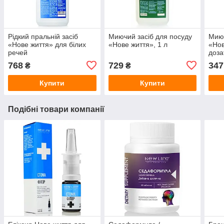
Рідкий пральній засіб
Миючий засіб для посуду
Миюч
«Нове життя» для білих
«Нове життя», 1 л
«Нов
речей
доз
768
729
347
₴
₴
Купити
Купити
Подібні товари компанії