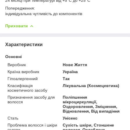
24 місяці при температурі від +5°С до +25°C
Попередження:
індивідуальна чутливість до компонентів
Приховати
Характеристики
Основні
Виробник
Нове Життя
Країна виробник
Україна
Гіпоалергенний
Так
Класифікація
Лікувальна (Космецевтика)
косметичного засобу
Призначення засобу для
Поліпшення
волосся
мікроциркуляції,
Оздоровлення, Зміцнення,
Відновлення, Від випадіння
Стать
Унісекс
Проблема волосся і шкіри
Сухість шкіри, Стоншене
голови
волосся, Ослаблене