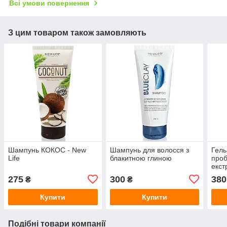
Всі умови повернення
З цим товаром також замовляють
Шампунь КОКОС - New
Шампунь для волосся з
Гель
Life
блакитною глиною
проб
екст
275
300
380
₴
₴
Купити
Купити
Подібні товари компанії