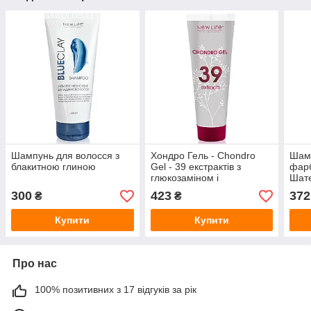
Шампунь для волосся з
Хондро Гель - Chondro
Шам
блакитною глиною
Gel - 39 екстрактів з
фарб
глюкозаміном і
Шат
хондроїтином
300
423
372
₴
₴
Купити
Купити
Про нас
100% позитивних з 17 відгуків за рік