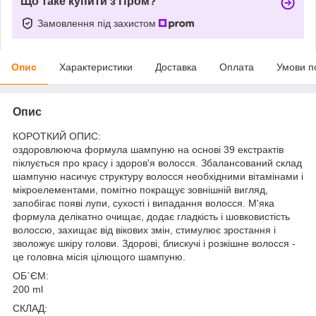
Що таке купити з Пром?
Замовлення під захистом
Опис
Характеристики
Доставка
Оплата
Умови п
Опис
КОРОТКИЙ ОПИС:
оздоровлююча формула шампуню на основі 39 екстрактів
піклується про красу і здоров'я волосся. Збалансований склад
шампуню насичує структуру волосся необхідними вітамінами і
мікроелементами, помітно покращує зовнішній вигляд,
запобігає появі лупи, сухості і випадання волосся. М'яка
формула делікатно очищає, додає гладкість і шовковистість
волоссю, захищає від вікових змін, стимулює зростання і
зволожує шкіру голови. Здорові, блискучі і розкішне волосся -
це головна місія цілющого шампуню.
ОБ`ЄМ:
200 ml
СКЛАД: