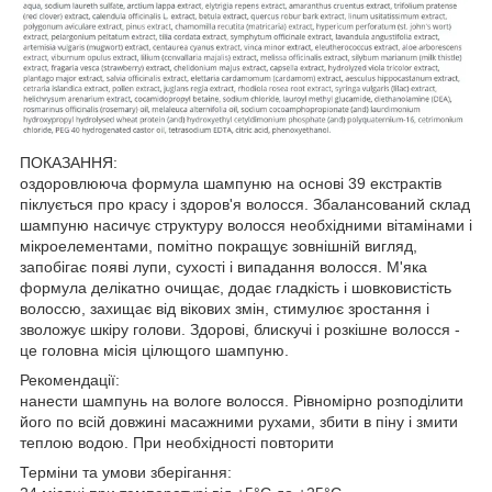
ПОКАЗАННЯ:
оздоровлююча формула шампуню на основі 39 екстрактів
піклується про красу і здоров'я волосся. Збалансований склад
шампуню насичує структуру волосся необхідними вітамінами і
мікроелементами, помітно покращує зовнішній вигляд,
запобігає появі лупи, сухості і випадання волосся. М'яка
формула делікатно очищає, додає гладкість і шовковистість
волоссю, захищає від вікових змін, стимулює зростання і
зволожує шкіру голови. Здорові, блискучі і розкішне волосся -
це головна місія цілющого шампуню.
Рекомендації:
нанести шампунь на вологе волосся. Рівномірно розподілити
його по всій довжині масажними рухами, збити в піну і змити
теплою водою. При необхідності повторити
Терміни та умови зберігання: