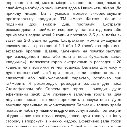
першіння в горлі, мають місце закладеність носа, ломота,
слабкість) необхідно залишитися вдома і викликати лікаря. До
приходу лікаря, Ви з успіхом можете використовувати
протизапальну продукцію ТМ «Нове Життя», тільки в
подвійній дозі (нижче див. програму). Екстракти
рекомендовано приймати всередину: капати під язик або
приймати з водою кожні 2 години протягом 3-5 днів, потім як
зазвичай 2-3 рази на день. Екстрактами можна змащувати
слизову носа в розведенні 1:1 або 1:2 (особливо ефективні
екстракти Кропиви, Шавлії, Календули на початку застуди:
при закладеності носа або коли з носа буквально капає
«водичка»); полоскати горло екстрактами в розведенні 20
крапель на півсклянки теплої водички. Бальзам для носу –
дуже ефективний засіб при нежиті, коли виділення мають
слизистий або гнійно-слизовий характер, особливо при
гаймориті. Я рекомендую розводити Бальзам для носа
Стомафлором або Спреєм для горла — виходить дуже
ефективний засіб для лікування запалень горла та для
лікування нежиті, яке легко проходить в пазухи носа. Дуже
важливо правильно використовувати Бальзам - голову треба
покласти набік і
у нижню ніздрю
впорснути засіб, притиснути
ніздрю серветкою кілька секунд, повернути голову на іншу
сторону і впорснути в нижню ніздрю. Ефективно (але трохи
пече перші секунди) впорскувати Спрей для горла не тільки