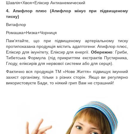
Шавлія+Хвоя+Еліксир Антианемический
4. Апифлор плюс (Апифлор мінус при підвищеному
тиску)
Витафлор
Ромашка+Низка+Чорниця
Пам'ятайте, що при підвищеному артеріальному тиску
протипоказана продукція містить адаптогени: Апифлор плюс,
Еліксир для імунітету, Еліксир для енергії.
Обережно
: Гриби,
Тибетська Формула (під прикриттям екстрактів Пустирника,
Глоду, еліксирів для нервової системи або для серця).
Фактично вся продукція ТМ «Нове Життя» підвищує імунний
захист організму, тільки з різних сторін. Якщо ви регулярно
використовуєте Бади, то ніякий грип Вам не страшний!