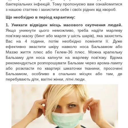
бактеріальних інфекцій. Тому пропонуємо вам ознайомитися
з нашою статтею і захистити себе і своїх рідних від хвороб.
Що необхідно в період карантину:
1. Уникати відвідин місць масового скупчення людей.
Якщо уникнути цього неможливо, треба надіти марлеву
пов'язку-маску (бинт або марля у шість шарів), яка захистить
Вас на 4 години, потім необхідно поміняти її. Дуже
ефективно змастити шкіру навколо носа Бальзамом або
Маззю життя плюс або Гелем-36 плюс. Можна крапельку
Бальзаму для носа капнути на марлеву пов'язку. Вдома
рекомендується розпорошувати Бальзам через арома-лампу
або розкласти по квартирі шматочки тканини, просочені
Бальзамом, особливо в спальних місцях або там, де
перебувають діти, вагітні жінки, літні люди.