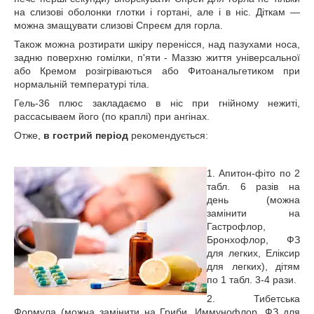
на слизові оболонки глотки і гортані, але і в ніс. Діткам —
можна змащувати слизові Спреєм для горла.
Також можна розтирати шкіру перенісся, над пазухами носа,
задню поверхню гомілки, п'яти - Маззю життя універсальної
або Кремом розігріваються або Фитоанальгетиком при
нормальній температурі тіла.
Гель-36 плюс закладаємо в ніс при гнійному нежиті,
рассасываем його (по краплі) при ангінах.
Отже,
в гострий період
рекомендується:
1. Апитон-фіто по 2
табл. 6 разів на
день (можна
замінити на
Гастрофлор,
Бронхофлор, ФЗ
для легких, Еліксир
для легких), дітям
по 1 табл. 3-4 рази.
2. Тибетська
Формула (можна замінити на Гриби, Иммунофлор, ФЗ для