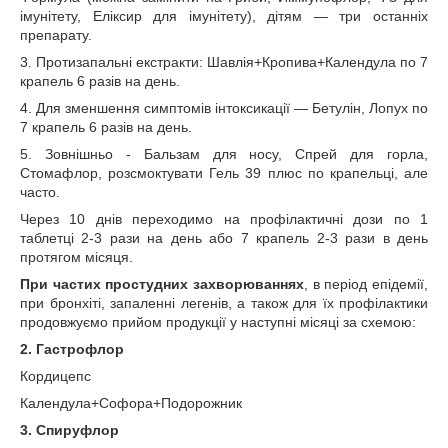
імунітету, Еліксир для імунітету), дітям — три останніх
препарату.
3. Протизапальні екстракти: Шавлія+Кропива+Календула по 7
крапель 6 разів на день.
4. Для зменшення симптомів інтоксикації — Бетулін, Лопух по
7 крапель 6 разів на день.
5. Зовнішньо - Бальзам для носу, Спрей для горла,
Стомафлор, розсмоктувати Гель 39 плюс по крапельці, але
часто.
Через 10 днів переходимо на профілактичні дози по 1
таблетці 2-3 рази на день або 7 крапель 2-3 рази в день
протягом місяця.
При частих простудних захворюваннях
, в період епідемії,
при бронхіті, запаленні легенів, а також для їх профілактики
продовжуємо прийом продукції у наступні місяці за схемою:
2. Гастрофлор
Кордицепс
Календула+Софора+Подорожник
3. Спируфлор