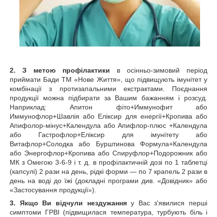
2. З метою профілактики
в осінньо-зимовий період
приймати Бади ТМ «Нове Життя», що підвищують імунітет у
комбінації з протизапальними екстрактами. Поєднання
продукції можна підбирати за Вашим бажанням і розсуд.
Наприклад: Апитон фіто+Иммунофит або
Иммунофлор+Шавлія або Еліксир для енергії+Кропива або
Апифолор-мінус+Календула або Апифлор-плюс +Календула
або Гастрофлор+Еліксир для імунітету або
Витафлор+Солодка або Бурштинова Формула+Календула
або Энергофлор+Кропива або Спируфлор+Подорожник або
МК з Омегою 3-6-9 і т. д. в профілактичній дозі по 1 таблетці
(капсулі) 2 рази на день, рідкі форми — по 7 крапель 2 рази в
день на воді до їжі (докладні програми див. «Довідник» або
«Застосування продукції»).
3. Якщо Ви відчули нездужання
у Вас з'явилися перші
симптоми ГРВІ (підвищилася температура, турбують біль і