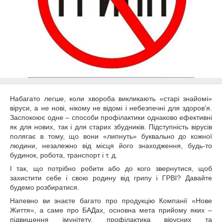
Набагато легше, коли хвороба викликають «старі знайомі»
віруси, а не нові, нікому не відомі і небезпечні для здоров'я.
Заспокоює одне – способи профілактики однаково ефективні
як для нових, так і для старих збудників. Підступність вірусів
полягає в тому, що вони «липнуть» буквально до кожної
людини, незалежно від місця його знаходження, будь-то
будинок, робота, транспорт і т. д.
І так, що потрібно робити або до кого звернутися, щоб
захистити себе і свою родину від грипу і ГРВІ? Давайте
будемо розбиратися.
Напевно ви знаєте багато про продукцію Компанії «Нове
Життя», а саме про БАДах, основна мета прийому яких –
підвищення імунітету, профілактика вірусних та