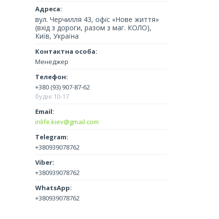
вул. Черчилля 43, офіс «Нове життя»
(вхід з дороги, разом з маг. КОЛО),
Київ, Україна
Менеджер
+380 (93) 907-87-62
будні 10-17
inlife.kiev@gmail.com
+380939078762
+380939078762
+380939078762