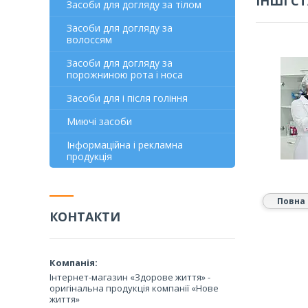
ІНШІ СТ
Засоби для догляду за тілом
Засоби для догляду за
волоссям
Засоби для догляду за
порожниною рота і носа
Засоби для і після гоління
Миючі засоби
Інформаційна і рекламна
продукція
Повна 
КОНТАКТИ
Інтернет-магазин «Здорове життя» -
оригінальна продукція компанії «Нове
життя»