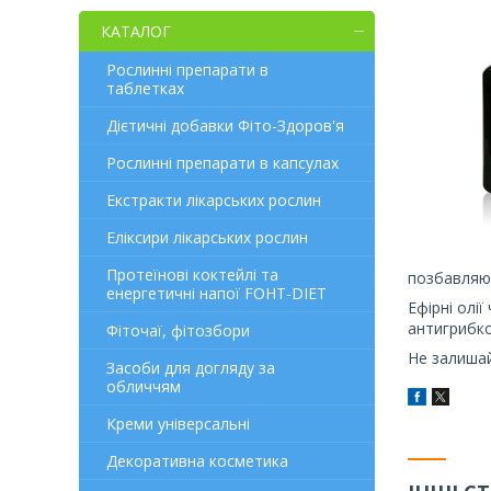
КАТАЛОГ
Рослинні препарати в
таблетках
Дієтичні добавки Фіто-Здоров'я
Рослинні препарати в капсулах
Екстракти лікарських рослин
Еліксири лікарських рослин
Протеїнові коктейлі та
позбавляючи
енергетичні напої FOHT-DIET
Ефірні олі
антигрибко
Фіточаї, фітозбори
Не залишай
Засоби для догляду за
обличчям
Креми універсальні
Декоративна косметика