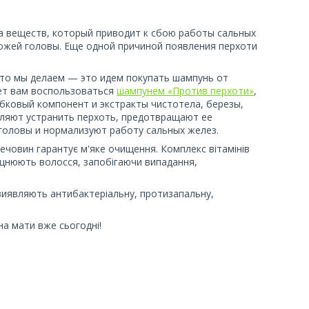
а веществ, который приводит к сбою работы сальных
кожей головы. Еще одной причиной появления перхоти
что мы делаем — это идем покупать шампунь от
ет вам воспользоваться
шампунем «Против перхоти»
,
бковый компонент и экстракты чистотела, березы,
оляют устранить перхоть, предотвращают ее
 головы и нормализуют работу сальных желез.
ечовин гарантує м'яке очищення. Комплекс вітамінів
зміцнюють волосся, запобігаючи випадання,
, виявляють антибактеріальну, протизапальну,
на мати вже сьогодні!