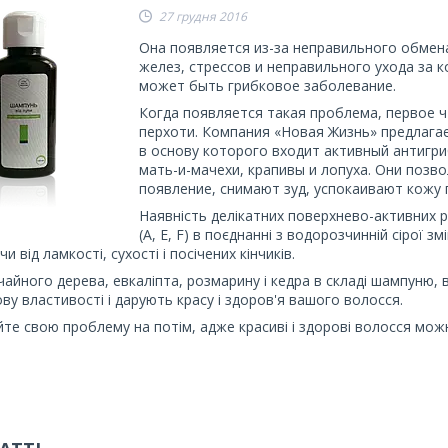
27 грудня 2016
Она появляется из-за неправильного обмен
желез, стрессов и неправильного ухода за 
может быть грибковое заболевание.
Когда появляется такая проблема, первое 
перхоти. Компания «Новая Жизнь» предлага
в основу которого входит активный антигри
мать-и-мачехи, крапивы и лопуха. Они позв
появление, снимают зуд, успокаивают кожу
Наявність делікатних поверхнево-активних р
(А, Е, F) в поєднанні з водорозчинній сірої 
 від ламкості, сухості і посічених кінчиків.
ї чайного дерева, евкаліпта, розмарину і кедра в складі шампуню
ву властивості і дарують красу і здоров'я вашого волосся.
те свою проблему на потім, адже красиві і здорові волосся мож